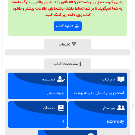
رهبری گروه، جمع و زیر دستانتان! 48 قانون که رهبران واقعی و بزرگ جامعه
به شما نمیگویند تا بر شما تسلط داشته باشند! رای اطلاعات بیشتر و دانلود
کتاب روی دکمه زیر کلیک کنید.
دانلود کتاب
تبلیغات
مشخصات کتاب
نام کتاب
نویسنده
امتحان پیام آسمان مدرسه بهجت
جزوه سیتی
ویراستار
صفحات
4
jozvehcity