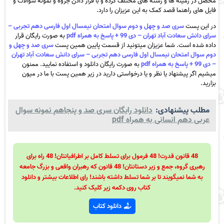
محصل در زمینه ها و رشته های مختلف کرده و با قرار دادن جزوه و نمونه سوالات و
فایل های راهنما قصد کمک به این عزیزان را دارد.
در این پست
سری صد و چهل و دوم سوال امتحان نیمسال اول فارسی دهم تجربی –
سرای دانش سعادت آباد تهران – دی 99 + پاسخ به همراه pdf
به صورت رایگان قرار
داده شده است. شما عزیزان میتونید از قسمت پایین همین پست
سری صد و چهل و
دوم سوال امتحان نیمسال اول فارسی دهم تجربی – سرای دانش سعادت آباد تهران
– دی 99 + پاسخ به همراه pdf
به صورت رایگان دانلود و استفاده نمایید. ممنون
میشیم اگر پیشنهاد یا نظر و یا درخواستی دارید در زیر همین پست با ما در میون
بزارید.
مطلب پیشنهادی:
دانلود رایگان سری صد و پنجاهم نمونه سوال
عربی دهم انسانی به همراه pdf
48 قانون قدرت! 48 فرمول برای تسلط کامل بر اطرافیانتان! 48 راه برای
رهبری گروه، جمع و زیر دستانتان! 48 قانون که رهبران واقعی و بزرگ جامعه
به شما نمیگویند تا بر شما تسلط داشته باشند! رای اطلاعات بیشتر و دانلود
کتاب روی دکمه زیر کلیک کنید.
دانلود کتاب