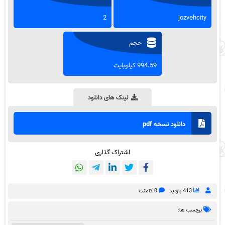
2
jozvehcity
حجم
994.59 کیلوبایت
لینک های دانلود
دانلود نسخه pdf
اشتراک گذاری
413 بازدید
0 کامنت
برچسب ها: