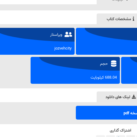
مشخصات کتاب
ویراستار
jozvehcity
حجم
688.04 کیلوبایت
لینک های دانلود
ه pdf
اشتراک گذاری