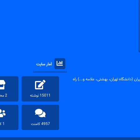
آمار سایت
ان (دانشگاه تهران، بهشتی، علامه و...) راه
15011 نوشته
2 محصول
4957 کامنت
1 کاربر