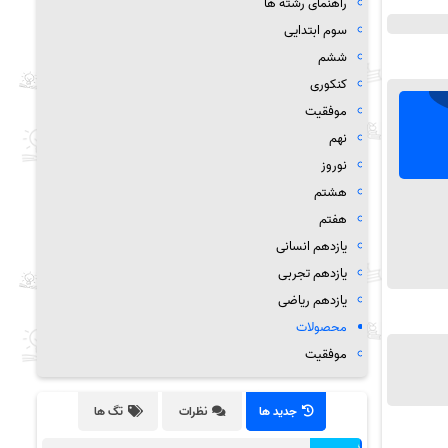
راهنمای رشته ها
سوم ابتدایی
ششم
کنکوری
موفقیت
نهم
نوروز
هشتم
هفتم
یازدهم انسانی
یازدهم تجربی
یازدهم ریاضی
محصولات
موفقیت
جدید ها
نظرات
تگ ها