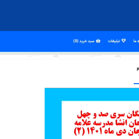
 ما
تبلیغات
سبد خرید (0)