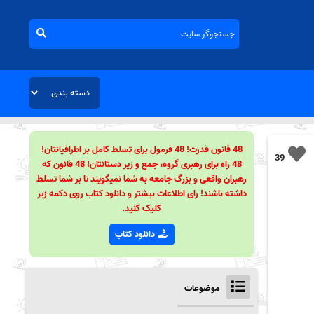
48 قانون قدرت! 48 فرمول برای تسلط کامل بر اطرافیانتان!
39
48 راه برای رهبری گروه، جمع و زیر دستانتان! 48 قانون که
رهبران واقعی و بزرگ جامعه به شما نمیگویند تا بر شما تسلط
داشته باشند! رای اطلاعات بیشتر و دانلود کتاب روی دکمه زیر
کلیک کنید.
دانلود کتاب
موضوعات