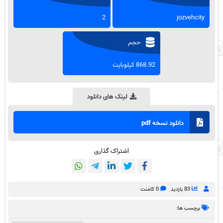
2
jozvehcity
حجم
868.92 کیلوبایت
لینک های دانلود
دانلود نسخه pdf
اشتراک گذاری
83 بازدید
0 کامنت
برچسب ها: