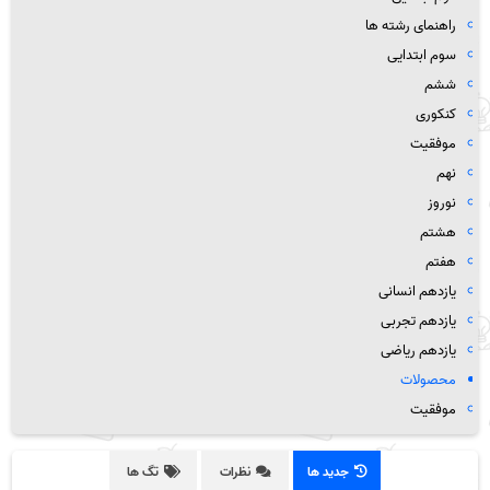
راهنمای رشته ها
سوم ابتدایی
ششم
کنکوری
موفقیت
نهم
نوروز
هشتم
هفتم
یازدهم انسانی
یازدهم تجربی
یازدهم ریاضی
محصولات
موفقیت
جدید ها
نظرات
تگ ها