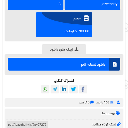
3
jozvehcity
حجم
783.06 کیلوبایت
لینک های دانلود
دانلود نسخه pdf
اشتراک گذاری
168 بازدید
0 کامنت
برچسب ها:
لینک کوتاه مطلب: