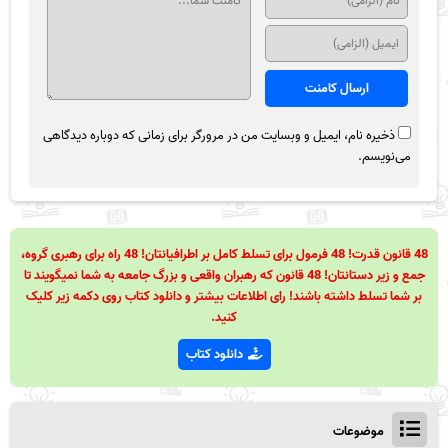
ذخیره نام، ایمیل و وبسایت من در مرورگر برای زمانی که دوباره دیدگاهی
می‌نویسم.
48 قانون قدرت! 48 فرمول برای تسلط کامل بر اطرافیانتان! 48 راه برای رهبری گروه،
جمع و زیر دستانتان! 48 قانون که رهبران واقعی و بزرگ جامعه به شما نمیگویند تا
بر شما تسلط داشته باشند! رای اطلاعات بیشتر و دانلود کتاب روی دکمه زیر کلیک
کنید.
دانلود کتاب
موضوعات