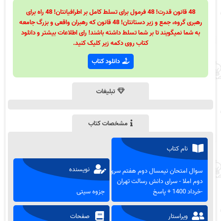
48 قانون قدرت! 48 فرمول برای تسلط کامل بر اطرافیانتان! 48 راه برای
رهبری گروه، جمع و زیر دستانتان! 48 قانون که رهبران واقعی و بزرگ جامعه
به شما نمیگویند تا بر شما تسلط داشته باشند! رای اطلاعات بیشتر و دانلود
کتاب روی دکمه زیر کلیک کنید.
دانلود کتاب
تبلیغات
مشخصات کتاب
نام کتاب
نویسنده
سوال امتحان نیمسال دوم هفتم سری
دوم املا - سرای دانش رسالت تهران
-خرداد 1400 + پاسخ
جزوه سیتی
ویراستار
صفحات