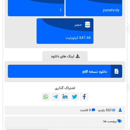
1
jozvehcity
حجم
647.44 کیلوبایت
لینک های دانلود
دانلود نسخه pdf
اشتراک گذاری
322 بازدید
0 کامنت
برچسب ها: