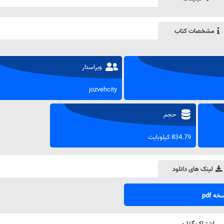
مشخصات کتاب
ویراستار
jozvehcity
حجم
834.79 کیلوبایت
لینک های دانلود
ه pdf
اشتراک گذاری