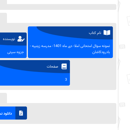
نام کتاب
نویسنده
نمونه سوال امتحانی املا- دی ماه 1401- مدرسه زینبیه -
بادرودکاشان
جزوه سیتی
صفحات
3
دانلود نسخ