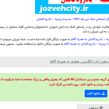
اه 1401- مدرسه زینبیه – بادرودکاشان
الیت خودش رو در راستای کمک به دانش اموزان، دانشجویان و تمامی افراد محصل در زمینه
ه این عزیزان را دارد.
به صورت رایگان قرار داده شده است. شما عزیزان میتونید 
به صورت رایگان دانلود و استفاده نمایید. ممنون میشی
م زبان انگلیسی هفتم به همراه pdf
48 قانون قدرت! 48 فرمول برای تسلط کامل بر اطرافیانتان! 48 راه برای رهبری گروه، جمع و زیر دستانتان! 48 قانون که رهبران واقعی و بزرگ جامعه به شما نمیگ
ات بیشتر و دانلود کتاب روی دکمه زیر کلیک کنید.
دانلود کتاب
تبلیغات