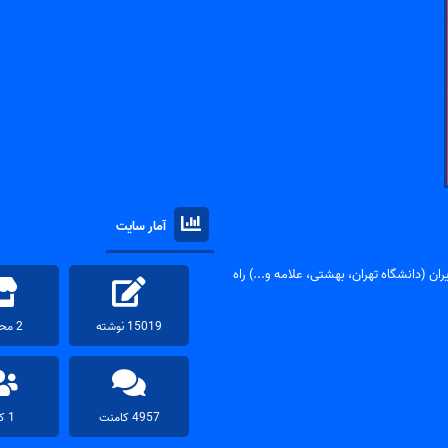
آمار سایت
ان (دانشگاه تهران، بهشتی، علامه و...) راه
15019 نوشته
2 محصول
4957 کامنت
1 کاربر