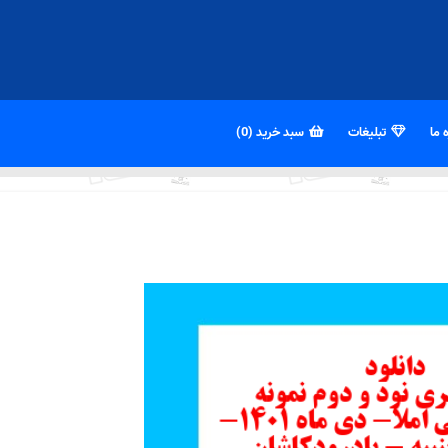
 ما
تبلیغات
سبد خرید (0)