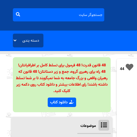
48 قانون قدرت! 48 فرمول برای تسلط کامل بر اطرافیانتان!
44
48 راه برای رهبری گروه، جمع و زیر دستانتان! 48 قانون که
رهبران واقعی و بزرگ جامعه به شما نمیگویند تا بر شما تسلط
داشته باشند! رای اطلاعات بیشتر و دانلود کتاب روی دکمه زیر
کلیک کنید.
دانلود کتاب
موضوعات