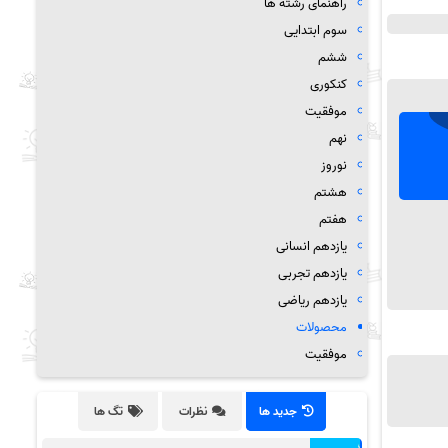
راهنمای رشته ها
سوم ابتدایی
ششم
کنکوری
موفقیت
نهم
نوروز
هشتم
هفتم
یازدهم انسانی
یازدهم تجربی
یازدهم ریاضی
محصولات
موفقیت
جدید ها
نظرات
تگ ها