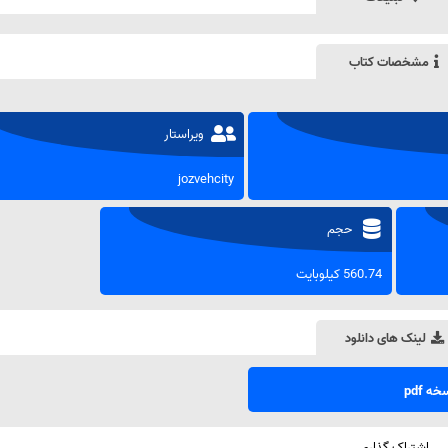
مشخصات کتاب
ویراستار
jozvehcity
حجم
560.74 کیلوبایت
لینک های دانلود
ه pdf
اشتراک گذاری