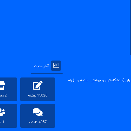
آمار سایت
ان (دانشگاه تهران، بهشتی، علامه و...) راه
15026 نوشته
2 محصول
4957 کامنت
1 کاربر