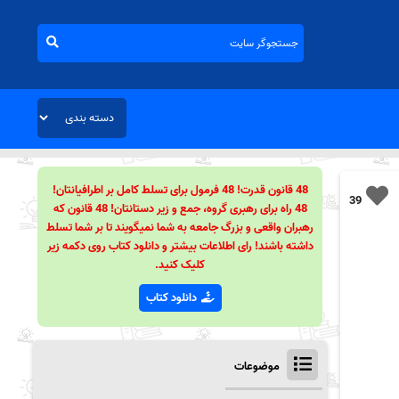
48 قانون قدرت! 48 فرمول برای تسلط کامل بر اطرافیانتان!
39
48 راه برای رهبری گروه، جمع و زیر دستانتان! 48 قانون که
رهبران واقعی و بزرگ جامعه به شما نمیگویند تا بر شما تسلط
داشته باشند! رای اطلاعات بیشتر و دانلود کتاب روی دکمه زیر
کلیک کنید.
دانلود کتاب
موضوعات