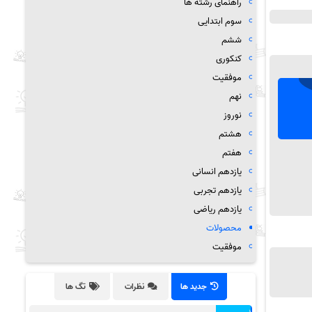
راهنمای رشته ها
سوم ابتدایی
ششم
کنکوری
موفقیت
نهم
نوروز
هشتم
هفتم
یازدهم انسانی
یازدهم تجربی
یازدهم ریاضی
محصولات
موفقیت
جدید ها
نظرات
تگ ها