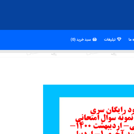
 ما
تبلیغات
سبد خرید (0)