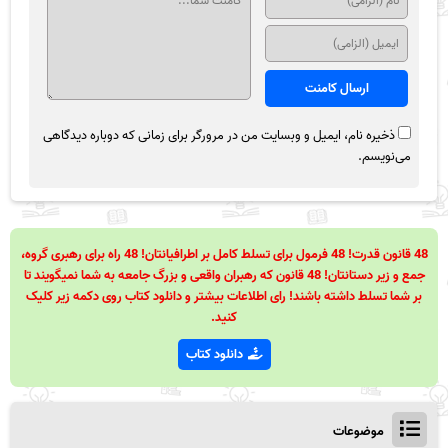
ذخیره نام، ایمیل و وبسایت من در مرورگر برای زمانی که دوباره دیدگاهی
می‌نویسم.
48 قانون قدرت! 48 فرمول برای تسلط کامل بر اطرافیانتان! 48 راه برای رهبری گروه،
جمع و زیر دستانتان! 48 قانون که رهبران واقعی و بزرگ جامعه به شما نمیگویند تا
بر شما تسلط داشته باشند! رای اطلاعات بیشتر و دانلود کتاب روی دکمه زیر کلیک
کنید.
دانلود کتاب
موضوعات