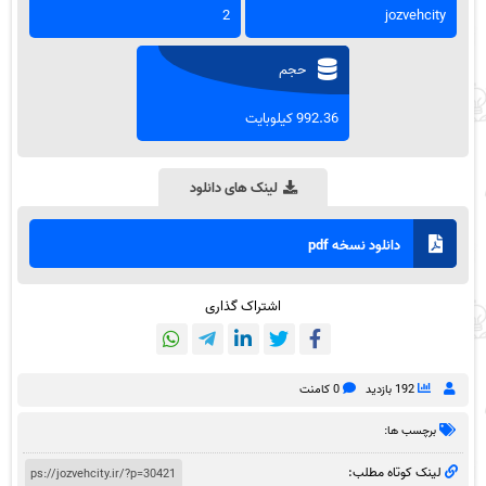
2
jozvehcity
حجم
992.36 کیلوبایت
لینک های دانلود
دانلود نسخه pdf
اشتراک گذاری
192 بازدید
0 کامنت
برچسب ها:
لینک کوتاه مطلب: