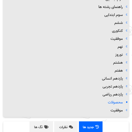
راهنمای رشته ها
سوم ابتدایی
ششم
کنکوری
موفقیت
نهم
نوروز
هشتم
هفتم
یازدهم انسانی
یازدهم تجربی
یازدهم ریاضی
محصولات
موفقیت
جدید ها
نظرات
تگ ها