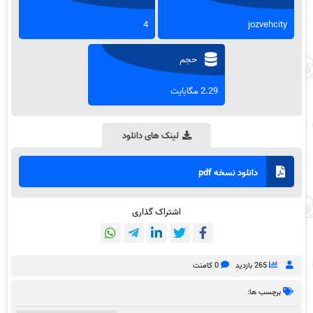
4
jozvehcity
حجم
2.29 مگابایت
لینک های دانلود
دانلود نسخه pdf
اشتراک گذاری
265 بازدید
0 کامنت
برچسب ها: