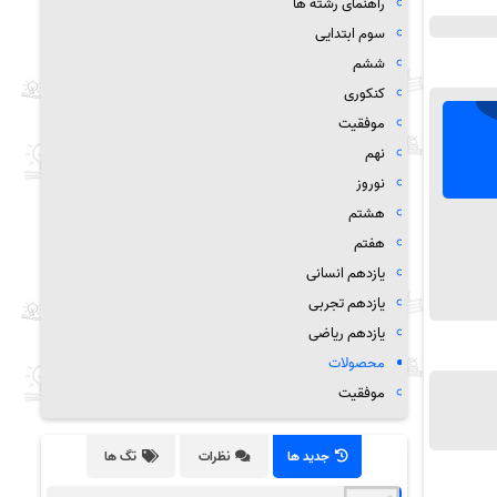
راهنمای رشته ها
سوم ابتدایی
ششم
کنکوری
موفقیت
نهم
نوروز
هشتم
هفتم
یازدهم انسانی
یازدهم تجربی
یازدهم ریاضی
محصولات
موفقیت
جدید ها
نظرات
تگ ها