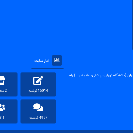
آمار سایت
ان (دانشگاه تهران، بهشتی، علامه و...) راه
15014 نوشته
2 محصول
4957 کامنت
1 کاربر