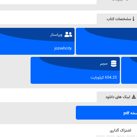
مشخصات کتاب
ویراستار
jozvehcity
حجم
654.25 کیلوبایت
لینک های دانلود
ه pdf
اشتراک گذاری