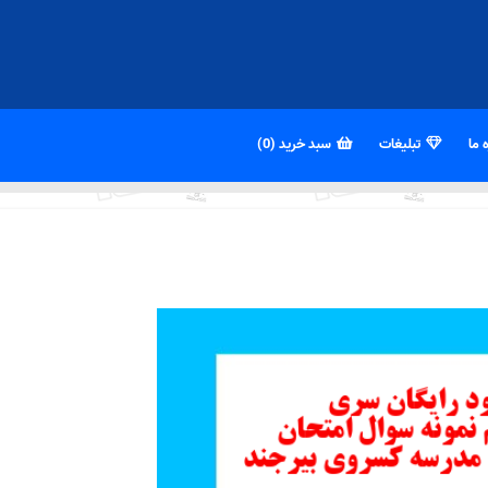
 ما
تبلیغات
سبد خرید (0)