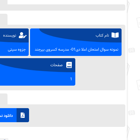
نام کتاب
نویسنده
نمونه سوال امتحان املا دی01- مدرسه کسروی بیرجند
جزوه سیتی
صفحات
1
دانلود نسخ