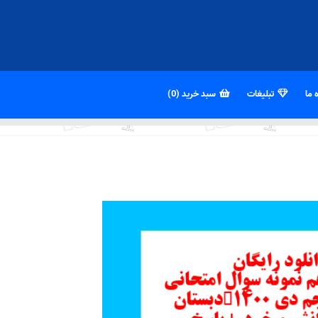
 ما
تبلیغات
سبد خرید (0)