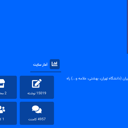
آمار سایت
ان (دانشگاه تهران، بهشتی، علامه و...) راه
15019 نوشته
2 محصول
4957 کامنت
1 کاربر