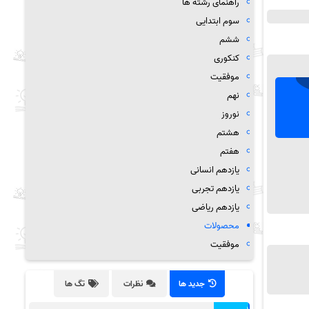
راهنمای رشته ها
سوم ابتدایی
ششم
کنکوری
موفقیت
نهم
نوروز
هشتم
هفتم
یازدهم انسانی
یازدهم تجربی
یازدهم ریاضی
محصولات
موفقیت
جدید ها
نظرات
تگ ها