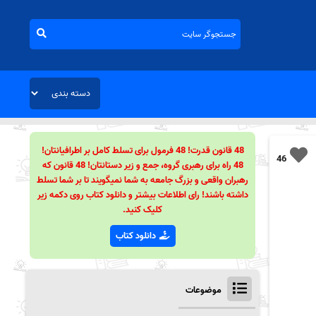
48 قانون قدرت! 48 فرمول برای تسلط کامل بر اطرافیانتان!
46
48 راه برای رهبری گروه، جمع و زیر دستانتان! 48 قانون که
رهبران واقعی و بزرگ جامعه به شما نمیگویند تا بر شما تسلط
داشته باشند! رای اطلاعات بیشتر و دانلود کتاب روی دکمه زیر
کلیک کنید.
دانلود کتاب
موضوعات