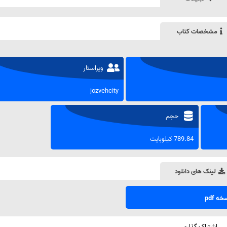
مشخصات کتاب
ویراستار
jozvehcity
حجم
789.84 کیلوبایت
لینک های دانلود
ه pdf
اشتراک گذاری