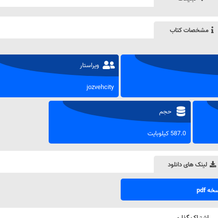
مشخصات کتاب
ویراستار
jozvehcity
حجم
587.0 کیلوبایت
لینک های دانلود
ه pdf
اشتراک گذاری