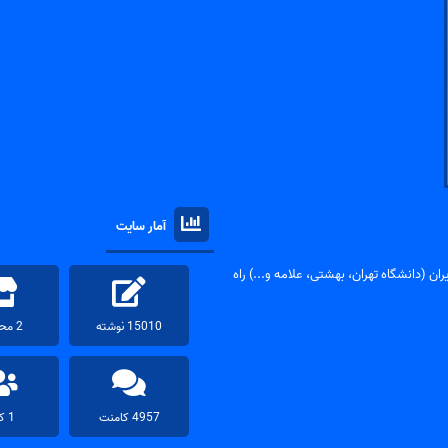
آمار سایت
ان (دانشگاه تهران، بهشتی، علامه و...) راه
15010 نوشته
2 محصول
4957 کامنت
1 کاربر