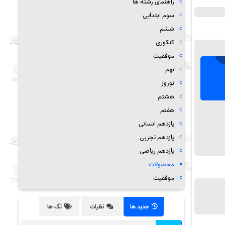
راهنمای رشته ها
سوم ابتدایی
ششم
کنکوری
موفقیت
نهم
نوروز
هشتم
هفتم
یازدهم انسانی
یازدهم تجربی
یازدهم ریاضی
محصولات
موفقیت
جدید ها
نظرات
تگ ها