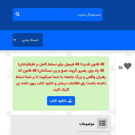
48 قانون قدرت! 48 فرمول برای تسلط کامل بر اطرافیانتان!
10
48 راه برای رهبری گروه، جمع و زیر دستانتان! 48 قانون که
رهبران واقعی و بزرگ جامعه به شما نمیگویند تا بر شما تسلط
داشته باشند! رای اطلاعات بیشتر و دانلود کتاب روی دکمه زیر
کلیک کنید.
دانلود کتاب
موضوعات