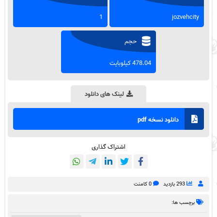
1
jozvehcity
حجم
478.04 کیلوبایت
لینک های دانلود
دانلود نسخه pdf
اشتراک گذاری
293 بازدید
0 کامنت
برچسب ها: