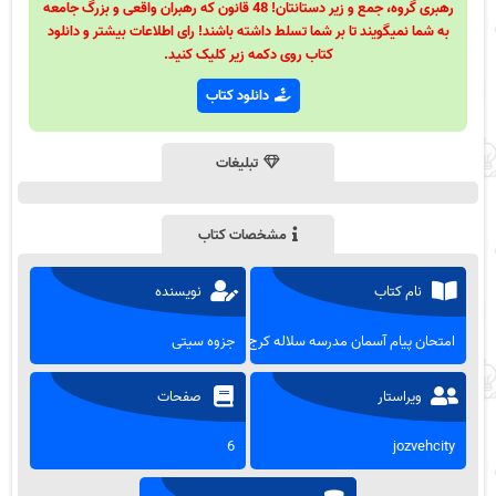
رهبری گروه، جمع و زیر دستانتان! 48 قانون که رهبران واقعی و بزرگ جامعه
به شما نمیگویند تا بر شما تسلط داشته باشند! رای اطلاعات بیشتر و دانلود
کتاب روی دکمه زیر کلیک کنید.
دانلود کتاب
تبلیغات
مشخصات کتاب
نام کتاب
نویسنده
امتحان پیام آسمان مدرسه سلاله کرج
جزوه سیتی
ویراستار
صفحات
6
jozvehcity