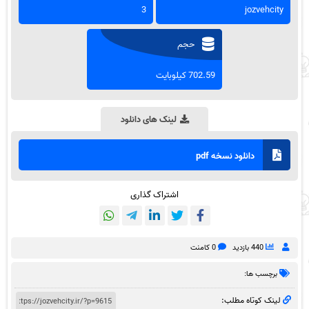
3
jozvehcity
حجم
702.59 کیلوبایت
لینک های دانلود
دانلود نسخه pdf
اشتراک گذاری
440 بازدید
0 کامنت
برچسب ها:
لینک کوتاه مطلب: