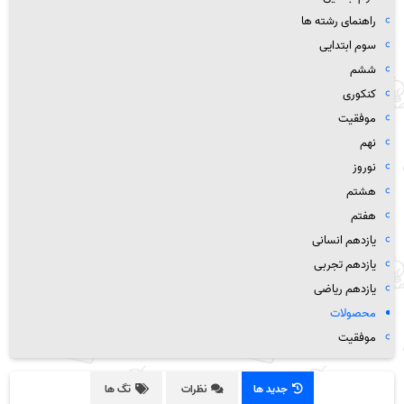
راهنمای رشته ها
سوم ابتدایی
ششم
کنکوری
موفقیت
نهم
نوروز
هشتم
هفتم
یازدهم انسانی
یازدهم تجربی
یازدهم ریاضی
محصولات
موفقیت
جدید ها
نظرات
تگ ها