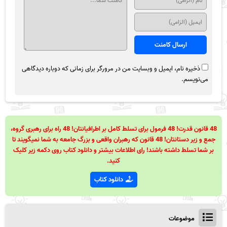
ذخیره نام، ایمیل و وبسایت من در مرورگر برای زمانی که دوباره دیدگاهی
می‌نویسم.
48 قانون قدرت! 48 فرمول برای تسلط کامل بر اطرافیانتان! 48 راه برای رهبری گروه،
جمع و زیر دستانتان! 48 قانون که رهبران واقعی و بزرگ جامعه به شما نمیگویند تا
بر شما تسلط داشته باشند! رای اطلاعات بیشتر و دانلود کتاب روی دکمه زیر کلیک
کنید.
دانلود کتاب
موضوعات