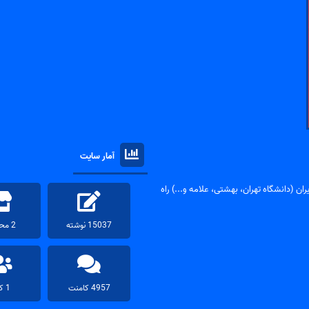
آمار سایت
ان (دانشگاه تهران، بهشتی، علامه و...) راه
15037 نوشته
2 محصول
4957 کامنت
1 کاربر