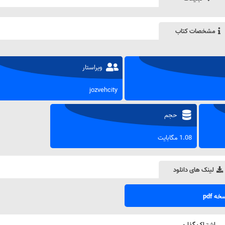
مشخصات کتاب
ویراستار
jozvehcity
حجم
1.08 مگابایت
لینک های دانلود
ه pdf
اشتراک گذاری