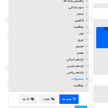
راهنمای رشته ها
سوم ابتدایی
ششم
کنکوری
موفقیت
نهم
نوروز
هشتم
هفتم
یازدهم انسانی
یازدهم تجربی
یازدهم ریاضی
محصولات
موفقیت
جدید ها
نظرات
تگ ها