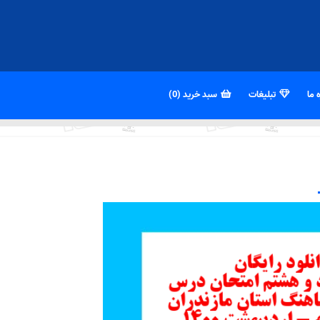
 ما
تبلیغات
سبد خرید (0)