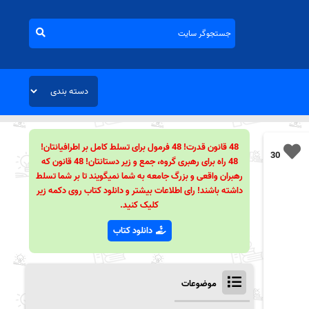
48 قانون قدرت! 48 فرمول برای تسلط کامل بر اطرافیانتان!
30
48 راه برای رهبری گروه، جمع و زیر دستانتان! 48 قانون که
رهبران واقعی و بزرگ جامعه به شما نمیگویند تا بر شما تسلط
داشته باشند! رای اطلاعات بیشتر و دانلود کتاب روی دکمه زیر
کلیک کنید.
دانلود کتاب
موضوعات