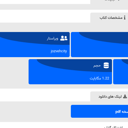
مشخصات کتاب
ویراستار
jozvehcity
حجم
1.22 مگابایت
لینک های دانلود
ه pdf
اشتراک گذاری