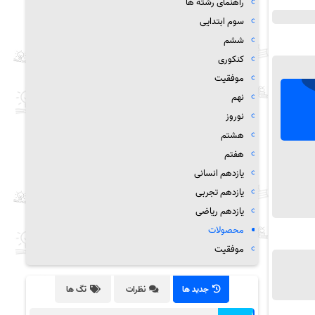
راهنمای رشته ها
سوم ابتدایی
ششم
کنکوری
موفقیت
نهم
نوروز
هشتم
هفتم
یازدهم انسانی
یازدهم تجربی
یازدهم ریاضی
محصولات
موفقیت
جدید ها
نظرات
تگ ها