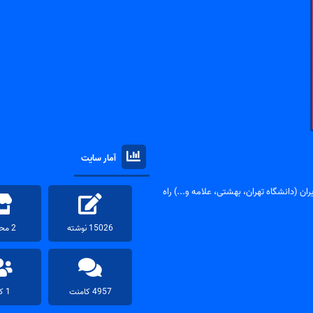
آمار سایت
ان (دانشگاه تهران، بهشتی، علامه و...) راه
15026 نوشته
2 محصول
4957 کامنت
1 کاربر