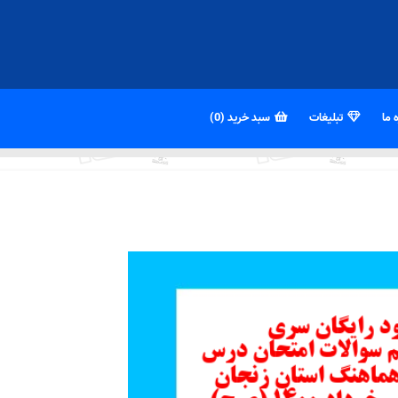
 ما
تبلیغات
سبد خرید (0)