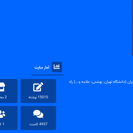
آمار سایت
ان (دانشگاه تهران، بهشتی، علامه و...) راه
15010 نوشته
2 محصول
4957 کامنت
1 کاربر