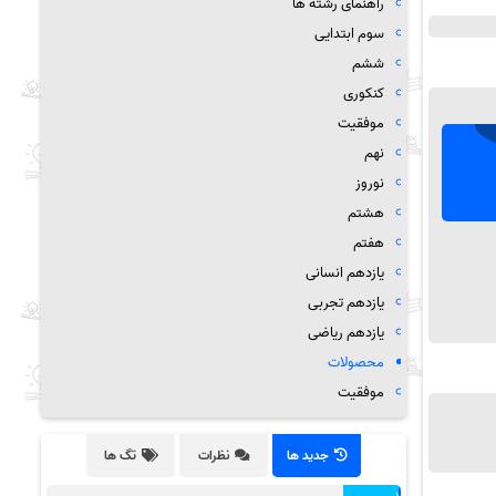
راهنمای رشته ها
سوم ابتدایی
ششم
کنکوری
موفقیت
نهم
نوروز
هشتم
هفتم
یازدهم انسانی
یازدهم تجربی
یازدهم ریاضی
محصولات
موفقیت
جدید ها
نظرات
تگ ها