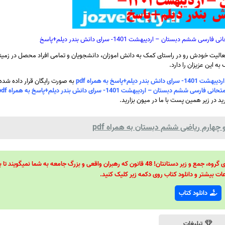
بستان – اردیبهشت 1401- سرای دانش بندر دیلم+پاسخ
الیت خودش رو در راستای کمک به دانش اموزان، دانشجویان و تمامی افراد محصل در زمینه
ه این عزیزان را دارد.
سخ به همراه pdf
به صورت رایگان قرار داده شد
ستان – اردیبهشت 1401- سرای دانش بندر دیلم+پاسخ به همراه pdf
رید در زیر همین پست با ما در میون بزارید.
چهارم ریاضی ششم دبستان به همراه pdf
48 قانون قدرت! 48 فرمول برای تسلط کامل بر اطرافیانتان! 48 راه برای رهبری گروه، جمع و زیر دستانتان! 48 قانون که رهبران واقعی و بزرگ جامعه به شما نمیگ
ات بیشتر و دانلود کتاب روی دکمه زیر کلیک کنید.
دانلود کتاب
تبلیغات