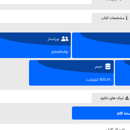
مشخصات کتاب
ویراستار
jozvehcity
حجم
603.61 کیلوبایت
لینک های دانلود
ه pdf
اشتراک گذاری