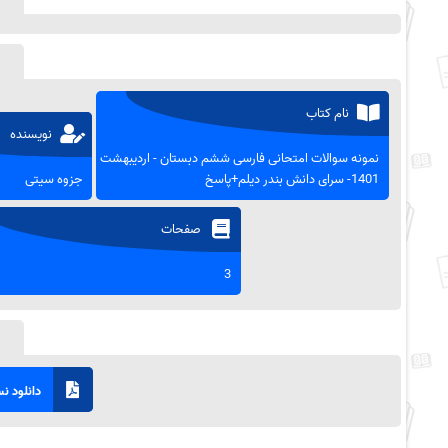
نام کتاب
نویسنده
نمونه سوالات امتحانی فارسی ششم دبستان - اردیبهشت
1401- سرای دانش بندر دیلم+پاسخ
جزوه سیتی
صفحات
3
دانلود نسخ