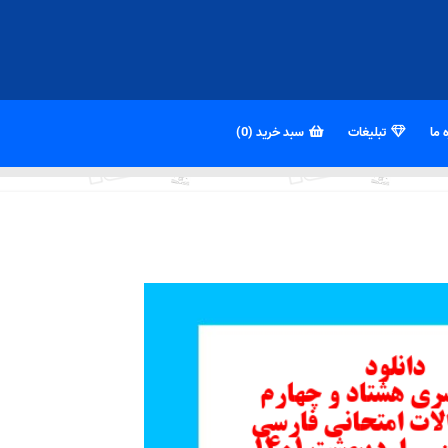
 ما
تبلیغات
سبد خرید (0)