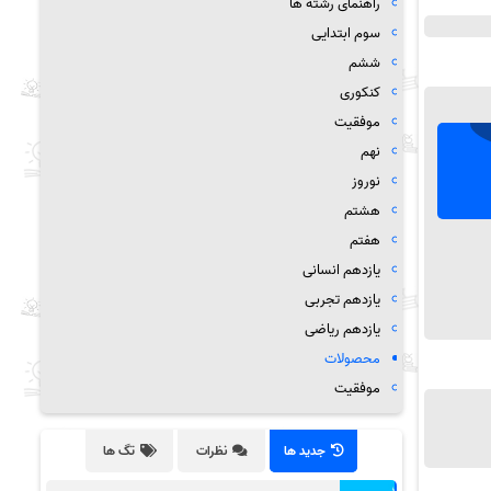
راهنمای رشته ها
سوم ابتدایی
ششم
کنکوری
موفقیت
نهم
نوروز
هشتم
هفتم
یازدهم انسانی
یازدهم تجربی
یازدهم ریاضی
محصولات
موفقیت
جدید ها
نظرات
تگ ها