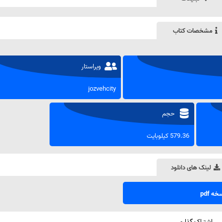
مشخصات کتاب
ویراستار
jozvehcity
حجم
579.36 کیلوبایت
لینک های دانلود
ه pdf
اشتراک گذاری