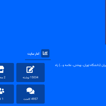
آمار سایت
ان (دانشگاه تهران، بهشتی، علامه و...) راه
15034 نوشته
2 محصول
4957 کامنت
1 کاربر