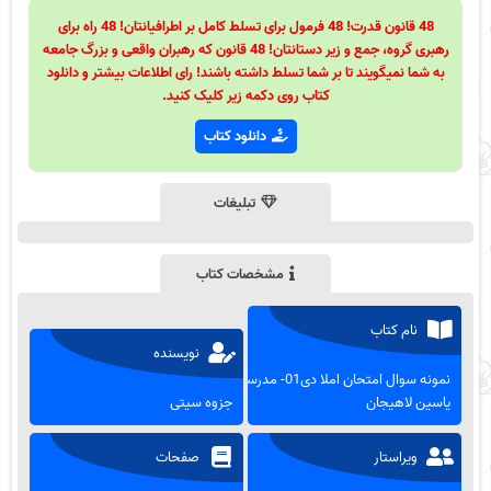
48 قانون قدرت! 48 فرمول برای تسلط کامل بر اطرافیانتان! 48 راه برای
رهبری گروه، جمع و زیر دستانتان! 48 قانون که رهبران واقعی و بزرگ جامعه
به شما نمیگویند تا بر شما تسلط داشته باشند! رای اطلاعات بیشتر و دانلود
کتاب روی دکمه زیر کلیک کنید.
دانلود کتاب
تبلیغات
مشخصات کتاب
نام کتاب
نویسنده
نمونه سوال امتحان املا دی01- مدرسه
یاسین لاهیجان
جزوه سیتی
ویراستار
صفحات