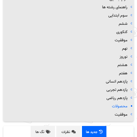
راهنمای رشته ها
سوم ابتدایی
ششم
کنکوری
موفقیت
نهم
نوروز
هشتم
هفتم
یازدهم انسانی
یازدهم تجربی
یازدهم ریاضی
محصولات
موفقیت
جدید ها
نظرات
تگ ها