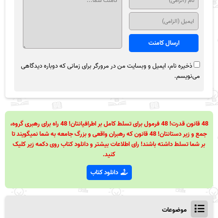
ذخیره نام، ایمیل و وبسایت من در مرورگر برای زمانی که دوباره دیدگاهی
می‌نویسم.
48 قانون قدرت! 48 فرمول برای تسلط کامل بر اطرافیانتان! 48 راه برای رهبری گروه،
جمع و زیر دستانتان! 48 قانون که رهبران واقعی و بزرگ جامعه به شما نمیگویند تا
بر شما تسلط داشته باشند! رای اطلاعات بیشتر و دانلود کتاب روی دکمه زیر کلیک
کنید.
دانلود کتاب
موضوعات