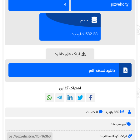
4
jozvehcity
حجم
582.38 کیلوبایت
لینک های دانلود
دانلود نسخه pdf
اشتراک گذاری
359 بازدید
0 کامنت
برچسب ها:
لینک کوتاه مطلب: