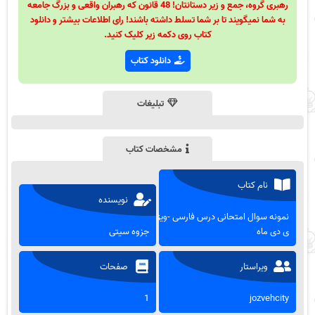
رهبری گروه، جمع و زیر دستانتان! 48 قانون که رهبران واقعی و بزرگ جامعه
به شما نمیگویند تا بر شما تسلط داشته باشند! رای اطلاعات بیشتر و دانلود
کتاب روی دکمه زیر کلیک کنید.
دانلود کتاب
تبلیغات
مشخصات کتاب
نام کتاب
نویسنده
نمونه سوال امتحانی درس فارسی -ویژه
ی دی ماه
جزوه سیتی
ویراستار
صفحات
1
jozvehcity