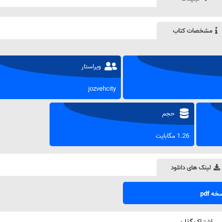
مشخصات کتاب
ویراستار
jozvehcity
حجم
1.26 مگابایت
لینک های دانلود
ه pdf
اشتراک گذاری