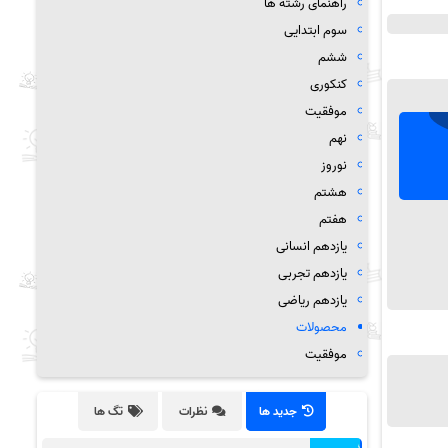
راهنمای رشته ها
سوم ابتدایی
ششم
کنکوری
موفقیت
نهم
نوروز
هشتم
هفتم
یازدهم انسانی
یازدهم تجربی
یازدهم ریاضی
محصولات
موفقیت
جدید ها
نظرات
تگ ها