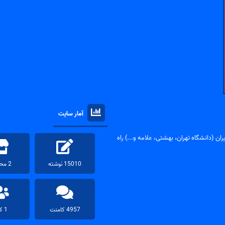
آمار سایت
ان (دانشگاه تهران، بهشتی، علامه و...) راه
15010 نوشته
2 محصول
4957 کامنت
1 کاربر