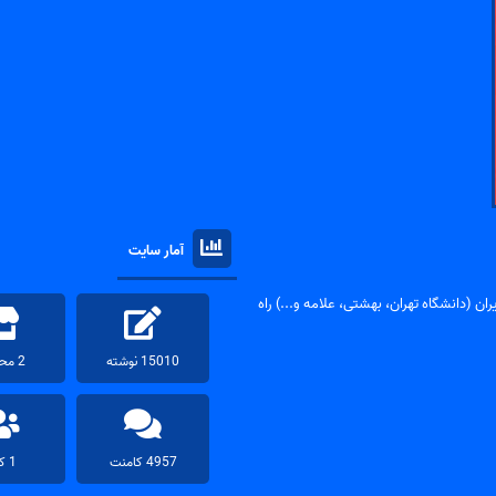
آمار سایت
ان (دانشگاه تهران، بهشتی، علامه و...) راه
15010 نوشته
2 محصول
4957 کامنت
1 کاربر