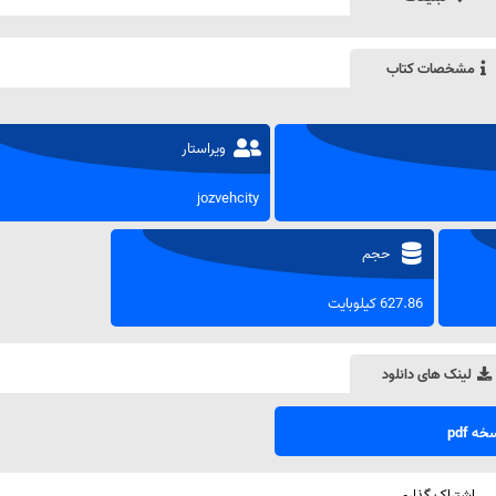
مشخصات کتاب
ویراستار
jozvehcity
حجم
627.86 کیلوبایت
لینک های دانلود
ه pdf
اشتراک گذاری