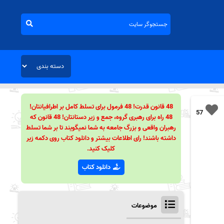
48 قانون قدرت! 48 فرمول برای تسلط کامل بر اطرافیانتان!
57
48 راه برای رهبری گروه، جمع و زیر دستانتان! 48 قانون که
رهبران واقعی و بزرگ جامعه به شما نمیگویند تا بر شما تسلط
داشته باشند! رای اطلاعات بیشتر و دانلود کتاب روی دکمه زیر
کلیک کنید.
دانلود کتاب
موضوعات