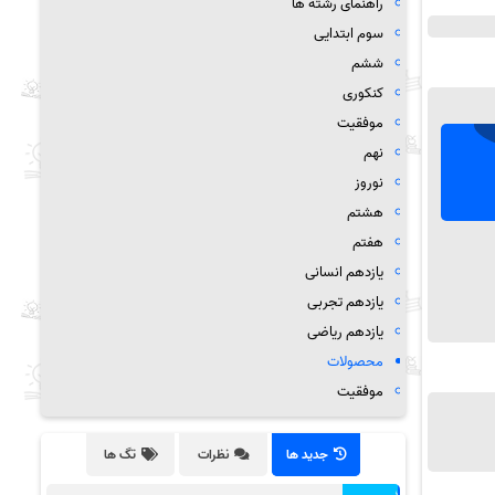
راهنمای رشته ها
سوم ابتدایی
ششم
کنکوری
موفقیت
نهم
نوروز
هشتم
هفتم
یازدهم انسانی
یازدهم تجربی
یازدهم ریاضی
محصولات
موفقیت
جدید ها
نظرات
تگ ها