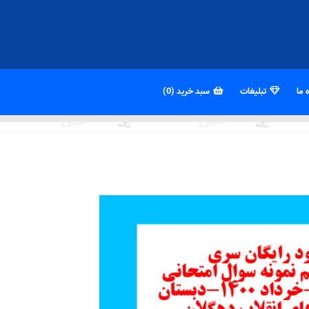
 ما
تبلیغات
سبد خرید (0)