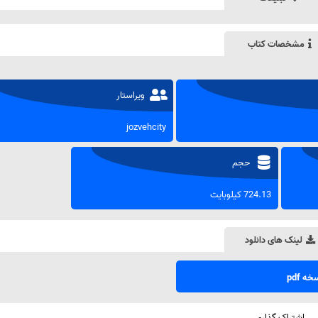
مشخصات کتاب
ویراستار
jozvehcity
حجم
724.13 کیلوبایت
لینک های دانلود
ه pdf
اشتراک گذاری