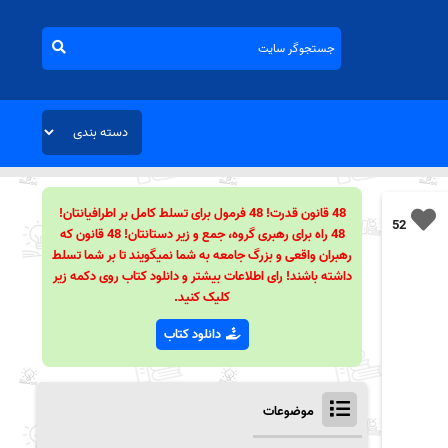
48 قانون قدرت! 48 فرمول برای تسلط کامل بر اطرافیانتان!
52
48 راه برای رهبری گروه، جمع و زیر دستانتان! 48 قانون که
رهبران واقعی و بزرگ جامعه به شما نمیگویند تا بر شما تسلط
داشته باشند! رای اطلاعات بیشتر و دانلود کتاب روی دکمه زیر
کلیک کنید.
دانلود کتاب
موضوعات