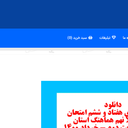
 ما
تبلیغات
سبد خرید (0)