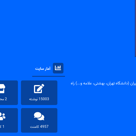
آمار سایت
ان (دانشگاه تهران، بهشتی، علامه و...) راه
15003 نوشته
2 محصول
4957 کامنت
1 کاربر