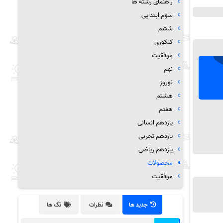
راهنمای رشته ها
سوم ابتدایی
ششم
کنکوری
موفقیت
نهم
نوروز
هشتم
هفتم
یازدهم انسانی
یازدهم تجربی
یازدهم ریاضی
محصولات
موفقیت
جدید ها
نظرات
تگ ها