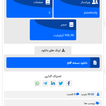
ویراستار
صفحات
3
jozvehcity
حجم
956.98 کیلوبایت
لینک های دانلود
دانلود نسخه pdf
اشتراک گذاری
59 بازدید
0 کامنت
برچسب ها: