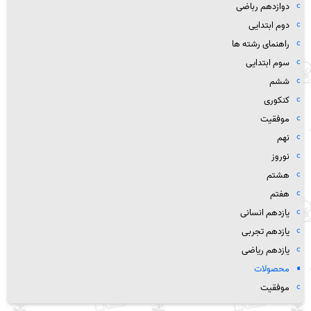
دوازدهم رباضی
دوم ابتدایی
راهنمای رشته ها
سوم ابتدایی
ششم
کنکوری
موفقیت
نهم
نوروز
هشتم
هفتم
یازدهم انسانی
یازدهم تجربی
یازدهم ریاضی
محصولات
موفقیت