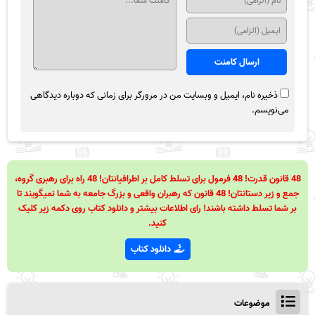
ذخیره نام، ایمیل و وبسایت من در مرورگر برای زمانی که دوباره دیدگاهی
می‌نویسم.
48 قانون قدرت! 48 فرمول برای تسلط کامل بر اطرافیانتان! 48 راه برای رهبری گروه،
جمع و زیر دستانتان! 48 قانون که رهبران واقعی و بزرگ جامعه به شما نمیگویند تا
بر شما تسلط داشته باشند! رای اطلاعات بیشتر و دانلود کتاب روی دکمه زیر کلیک
کنید.
دانلود کتاب
موضوعات