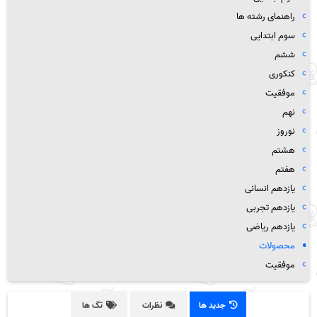
راهنمای رشته ها
سوم ابتدایی
ششم
کنکوری
موفقیت
نهم
نوروز
هشتم
هفتم
یازدهم انسانی
یازدهم تجربی
یازدهم ریاضی
محصولات
موفقیت
جدید ها
نظرات
تگ ها