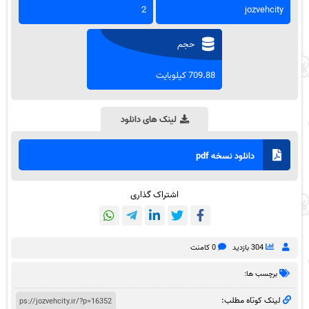
2
jozvehcity
حجم
709.88 کیلوبایت
لینک های دانلود
دانلود نسخه pdf
اشتراک گذاری
304 بازدید
0 کامنت
برچسب ها:
لینک کوتاه مطلب: