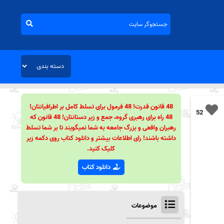
48 قانون قدرت! 48 فرمول برای تسلط کامل بر اطرافیانتان!
52
48 راه برای رهبری گروه، جمع و زیر دستانتان! 48 قانون که
رهبران واقعی و بزرگ جامعه به شما نمیگویند تا بر شما تسلط
داشته باشند! رای اطلاعات بیشتر و دانلود کتاب روی دکمه زیر
کلیک کنید.
دانلود کتاب
موضوعات