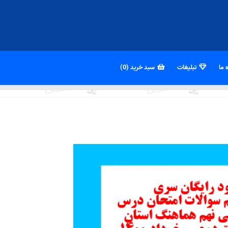
 ما
تبلیغات
سبد خرید (0)