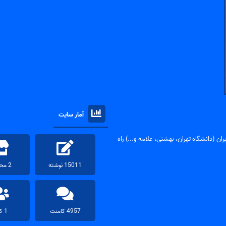
آمار سایت
ان (دانشگاه تهران، بهشتی، علامه و...) راه
15011 نوشته
2 محصول
4957 کامنت
1 کاربر