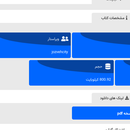
مشخصات کتاب
ویراستار
jozvehcity
حجم
800.92 کیلوبایت
لینک های دانلود
ه pdf
اشتراک گذاری