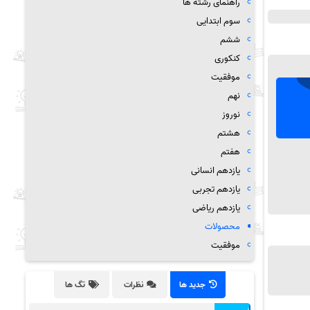
راهنمای رشته ها
سوم ابتدایی
ششم
کنکوری
موفقیت
نهم
نوروز
هشتم
هفتم
یازدهم انسانی
یازدهم تجربی
یازدهم ریاضی
محصولات
موفقیت
جدید ها
نظرات
تگ ها