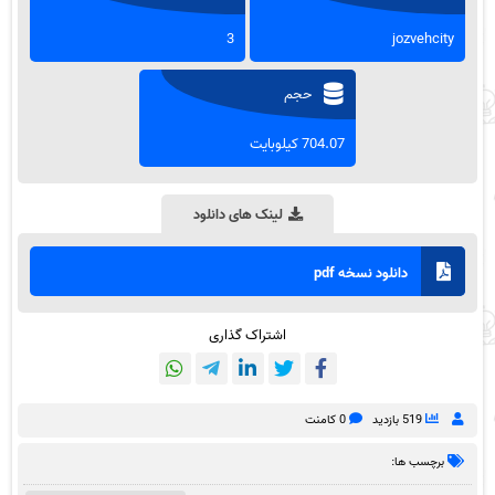
3
jozvehcity
حجم
704.07 کیلوبایت
لینک های دانلود
دانلود نسخه pdf
اشتراک گذاری
519 بازدید
0 کامنت
برچسب ها: