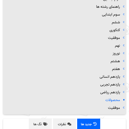
راهنمای رشته ها
سوم ابتدایی
ششم
کنکوری
موفقیت
نهم
نوروز
هشتم
هفتم
یازدهم انسانی
یازدهم تجربی
یازدهم ریاضی
محصولات
موفقیت
جدید ها
نظرات
تگ ها