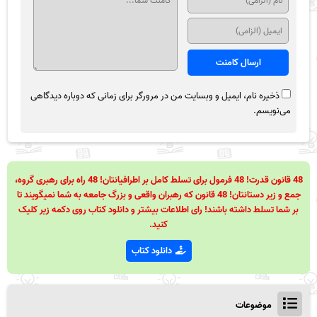
ذخیره نام، ایمیل و وبسایت من در مرورگر برای زمانی که دوباره دیدگاهی
می‌نویسم.
48 قانون قدرت! 48 فرمول برای تسلط کامل بر اطرافیانتان! 48 راه برای رهبری گروه،
جمع و زیر دستانتان! 48 قانون که رهبران واقعی و بزرگ جامعه به شما نمیگویند تا
بر شما تسلط داشته باشند! رای اطلاعات بیشتر و دانلود کتاب روی دکمه زیر کلیک
کنید.
دانلود کتاب
موضوعات