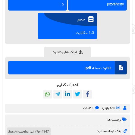
5
jozvehcity
حجم
1.3 مگابایت
لینک های دانلود
دانلود نسخه pdf
اشتراک گذاری
436 بازدید
0 کامنت
برچسب ها:
لینک کوتاه مطلب: