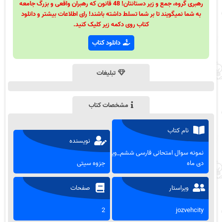
رهبری گروه، جمع و زیر دستانتان! 48 قانون که رهبران واقعی و بزرگ جامعه
به شما نمیگویند تا بر شما تسلط داشته باشند! رای اطلاعات بیشتر و دانلود
کتاب روی دکمه زیر کلیک کنید.
دانلود کتاب
تبلیغات
مشخصات کتاب
نام کتاب
نویسنده
نمونه سوال امتحانی فارسی ششم_ویژه
دی ماه
جزوه سیتی
ویراستار
صفحات
2
jozvehcity