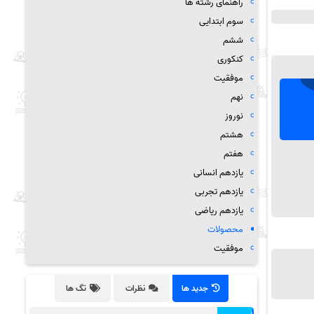
راهنمای رشته ها
سوم ابتدایی
ششم
کنکوری
موفقیت
نهم
نوروز
هشتم
هفتم
یازدهم انسانی
یازدهم تجربی
یازدهم ریاضی
محصولات
موفقیت
جدید ها
نظرات
تگ ها