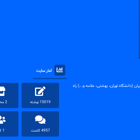
آمار سایت
ان (دانشگاه تهران، بهشتی، علامه و...) راه
15019 نوشته
2 محصول
4957 کامنت
1 کاربر