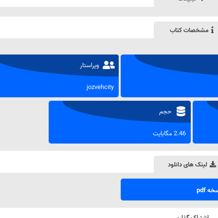
مشخصات کتاب
ویراستار
jozvehcity
حجم
2.46 مگابایت
لینک های دانلود
ه pdf
اشتراک گذاری