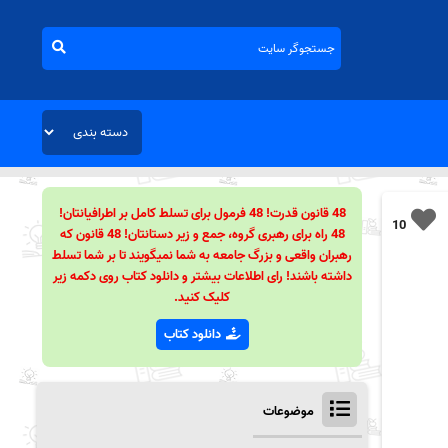
48 قانون قدرت! 48 فرمول برای تسلط کامل بر اطرافیانتان!
10
48 راه برای رهبری گروه، جمع و زیر دستانتان! 48 قانون که
رهبران واقعی و بزرگ جامعه به شما نمیگویند تا بر شما تسلط
داشته باشند! رای اطلاعات بیشتر و دانلود کتاب روی دکمه زیر
کلیک کنید.
دانلود کتاب
موضوعات