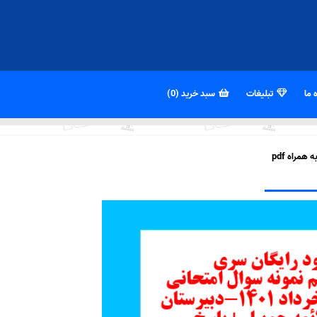
 ما
تبلیغات
سبد خرید (0)
مراه pdf