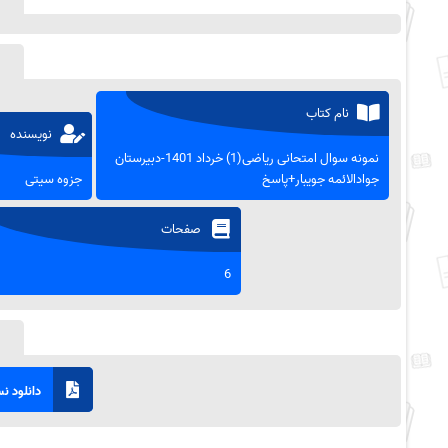
نام کتاب
نویسنده
نمونه سوال امتحانی ریاضی(1) خرداد 1401-دبیرستان
جوادالائمه جویبار+پاسخ
جزوه سیتی
صفحات
6
دانلود نسخ