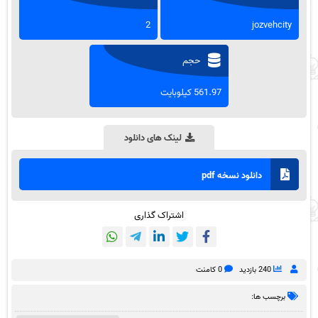
2
jozvehcity
حجم
561.97 کیلوبایت
لینک های دانلود
دانلود نسخه pdf
اشتراک گذاری
240 بازدید
0 کامنت
برچسب ها: