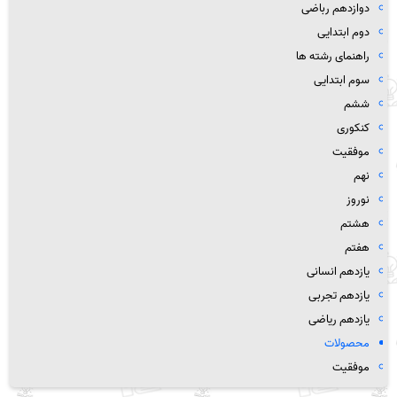
دوازدهم رباضی
دوم ابتدایی
راهنمای رشته ها
سوم ابتدایی
ششم
کنکوری
موفقیت
نهم
نوروز
هشتم
هفتم
یازدهم انسانی
یازدهم تجربی
یازدهم ریاضی
محصولات
موفقیت