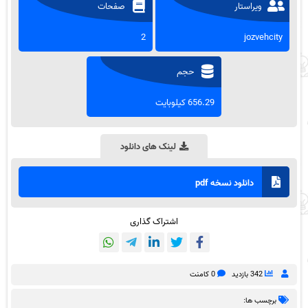
ویراستار
صفحات
2
jozvehcity
حجم
656.29 کیلوبایت
لینک های دانلود
دانلود نسخه pdf
اشتراک گذاری
342 بازدید
0 کامنت
برچسب ها: