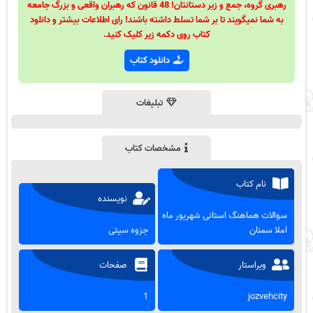
رهبری گروه، جمع و زیر دستانتان! 48 قانون که رهبران واقعی و بزرگ جامعه
به شما نمیگویند تا بر شما تسلط داشته باشند! رای اطلاعات بیشتر و دانلود
کتاب روی دکمه زیر کلیک کنید.
دانلود کتاب
تبلیغات
مشخصات کتاب
نام کتاب
نویسنده
سوالات هماهنگ استانی شهریور ماه
املا سمنان
جزوه سیتی
ویراستار
صفحات
1
jozvehcity