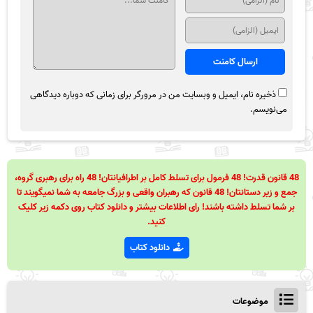
ذخیره نام، ایمیل و وبسایت من در مرورگر برای زمانی که دوباره دیدگاهی
می‌نویسم.
48 قانون قدرت! 48 فرمول برای تسلط کامل بر اطرافیانتان! 48 راه برای رهبری گروه،
جمع و زیر دستانتان! 48 قانون که رهبران واقعی و بزرگ جامعه به شما نمیگویند تا
بر شما تسلط داشته باشند! رای اطلاعات بیشتر و دانلود کتاب روی دکمه زیر کلیک
کنید.
دانلود کتاب
موضوعات