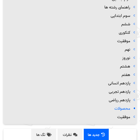
راهنمای رشته ها
سوم ابتدایی
ششم
کنکوری
موفقیت
نهم
نوروز
هشتم
هفتم
یازدهم انسانی
یازدهم تجربی
یازدهم ریاضی
محصولات
موفقیت
جدید ها
نظرات
تگ ها