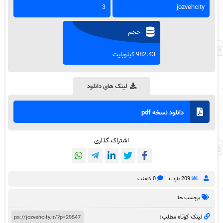
3
jozvehcity
حجم
982.43 کیلوبایت
لینک های دانلود
دانلود نسخه pdf
اشتراک گذاری
209 بازدید
0 کامنت
برچسب ها:
لینک کوتاه مطلب: