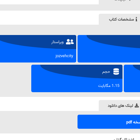
مشخصات کتاب
ویراستار
jozvehcity
حجم
1.15 مگابایت
لینک های دانلود
ه pdf
اشتراک گذاری