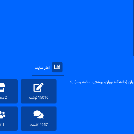
آمار سایت
ان (دانشگاه تهران، بهشتی، علامه و...) راه
15010 نوشته
2 محصول
4957 کامنت
1 کاربر