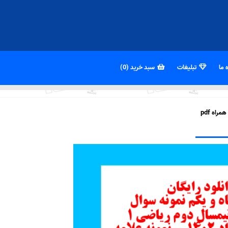
 ما
تبلیغات
سبد خرید (0)
اه pdf