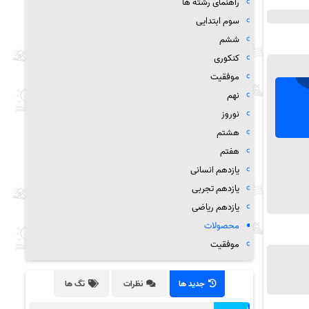
راهنمای رشته ها
سوم ابتدایی
ششم
کنکوری
موفقیت
نهم
نوروز
هشتم
هفتم
یازدهم انسانی
یازدهم تجربی
یازدهم ریاضی
محصولات
موفقیت
جدید ها
نظرات
تگ ها