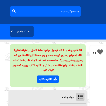
48 قانون قدرت! 48 فرمول برای تسلط کامل بر اطرافیانتان!
11
48 راه برای رهبری گروه، جمع و زیر دستانتان! 48 قانون که
رهبران واقعی و بزرگ جامعه به شما نمیگویند تا بر شما تسلط
داشته باشند! رای اطلاعات بیشتر و دانلود کتاب روی دکمه زیر
کلیک کنید.
دانلود کتاب
موضوعات