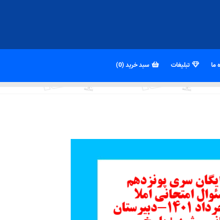
 ما
تبلیغات
سبد خرید (0)