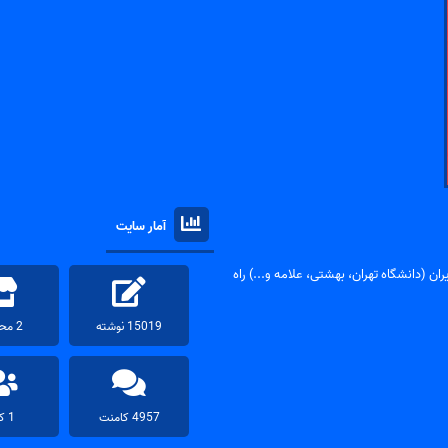
آمار سایت
ان (دانشگاه تهران، بهشتی، علامه و...) راه
15019 نوشته
2 محصول
4957 کامنت
1 کاربر