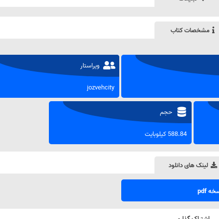
مشخصات کتاب
ویراستار
jozvehcity
حجم
588.84 کیلوبایت
لینک های دانلود
ه pdf
اشتراک گذاری