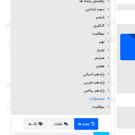
راهنمای رشته ها
سوم ابتدایی
ششم
کنکوری
موفقیت
نهم
نوروز
هشتم
هفتم
یازدهم انسانی
یازدهم تجربی
یازدهم ریاضی
محصولات
موفقیت
جدید ها
نظرات
تگ ها