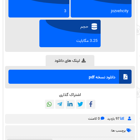
3
jozvehcity
حجم
3.25 مگابایت
لینک های دانلود
دانلود نسخه pdf
اشتراک گذاری
97 بازدید
0 کامنت
برچسب ها: