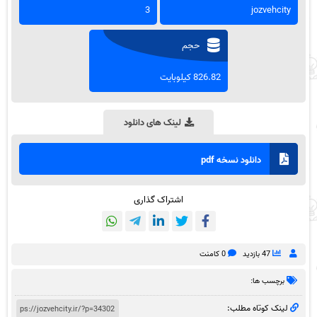
3
jozvehcity
حجم
826.82 کیلوبایت
لینک های دانلود
دانلود نسخه pdf
اشتراک گذاری
47 بازدید
0 کامنت
برچسب ها:
لینک کوتاه مطلب: