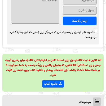
ذخیره نام، ایمیل و وبسایت من در مرورگر برای زمانی که دوباره دیدگاهی
می‌نویسم.
48 قانون قدرت! 48 فرمول برای تسلط کامل بر اطرافیانتان! 48 راه برای رهبری گروه،
جمع و زیر دستانتان! 48 قانون که رهبران واقعی و بزرگ جامعه به شما نمیگویند تا
بر شما تسلط داشته باشند! رای اطلاعات بیشتر و دانلود کتاب روی دکمه زیر کلیک
کنید.
دانلود کتاب
موضوعات