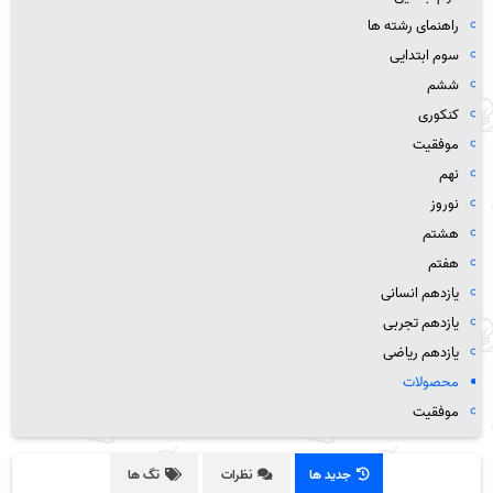
راهنمای رشته ها
سوم ابتدایی
ششم
کنکوری
موفقیت
نهم
نوروز
هشتم
هفتم
یازدهم انسانی
یازدهم تجربی
یازدهم ریاضی
محصولات
موفقیت
جدید ها
نظرات
تگ ها