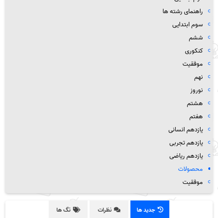
راهنمای رشته ها
سوم ابتدایی
ششم
کنکوری
موفقیت
نهم
نوروز
هشتم
هفتم
یازدهم انسانی
یازدهم تجربی
یازدهم ریاضی
محصولات
موفقیت
جدید ها
نظرات
تگ ها