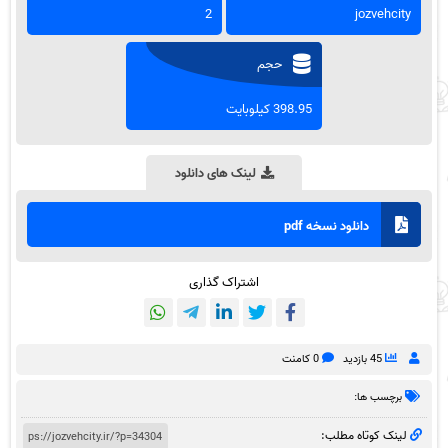
2
jozvehcity
حجم
398.95 کیلوبایت
لینک های دانلود
دانلود نسخه pdf
اشتراک گذاری
45 بازدید
0 کامنت
برچسب ها:
لینک کوتاه مطلب: