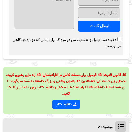
ذخیره نام، ایمیل و وبسایت من در مرورگر برای زمانی که دوباره دیدگاهی
می‌نویسم.
48 قانون قدرت! 48 فرمول برای تسلط کامل بر اطرافیانتان! 48 راه برای رهبری گروه،
جمع و زیر دستانتان! 48 قانون که رهبران واقعی و بزرگ جامعه به شما نمیگویند تا
بر شما تسلط داشته باشند! رای اطلاعات بیشتر و دانلود کتاب روی دکمه زیر کلیک
کنید.
دانلود کتاب
موضوعات