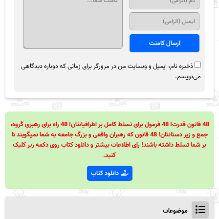
ذخیره نام، ایمیل و وبسایت من در مرورگر برای زمانی که دوباره دیدگاهی
می‌نویسم.
48 قانون قدرت! 48 فرمول برای تسلط کامل بر اطرافیانتان! 48 راه برای رهبری گروه،
جمع و زیر دستانتان! 48 قانون که رهبران واقعی و بزرگ جامعه به شما نمیگویند تا
بر شما تسلط داشته باشند! رای اطلاعات بیشتر و دانلود کتاب روی دکمه زیر کلیک
کنید.
دانلود کتاب
موضوعات