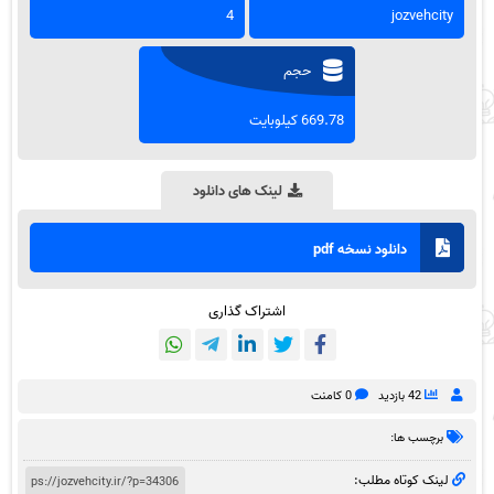
4
jozvehcity
حجم
669.78 کیلوبایت
لینک های دانلود
دانلود نسخه pdf
اشتراک گذاری
42 بازدید
0 کامنت
برچسب ها:
لینک کوتاه مطلب: