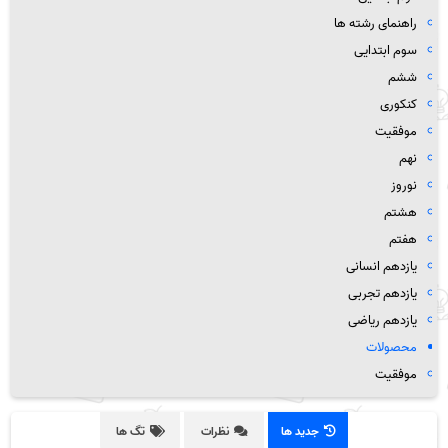
راهنمای رشته ها
سوم ابتدایی
ششم
کنکوری
موفقیت
نهم
نوروز
هشتم
هفتم
یازدهم انسانی
یازدهم تجربی
یازدهم ریاضی
محصولات
موفقیت
جدید ها
نظرات
تگ ها