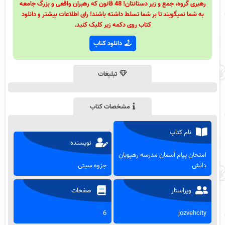
رهبری گروه، جمع و زیر دستانتان! 48 قانون که رهبران واقعی و بزرگ جامعه
به شما نمیگویند تا بر شما تسلط داشته باشند! رای اطلاعات بیشتر و دانلود
کتاب روی دکمه زیر کلیک کنید.
دانلود کتاب
تبلیغات
مشخصات کتاب
نام کتاب
نویسنده
امتحان پیام آسمان مدرسه رهپویان
دانش
جزوه سیتی
ویراستار
صفحات
6
jozvehcity