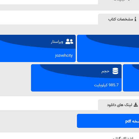
مشخصات کتاب
ویراستار
jozvehcity
حجم
985.7 کیلوبایت
لینک های دانلود
ه pdf
اشتراک گذاری