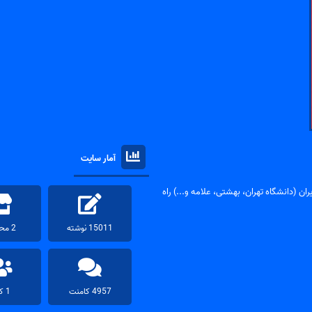
آمار سایت
ان (دانشگاه تهران، بهشتی، علامه و...) راه
15011 نوشته
2 محصول
4957 کامنت
1 کاربر