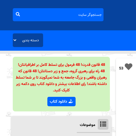
48 قانون قدرت! 48 فرمول برای تسلط کامل بر اطرافیانتان!
53
48 راه برای رهبری گروه، جمع و زیر دستانتان! 48 قانون که
رهبران واقعی و بزرگ جامعه به شما نمیگویند تا بر شما تسلط
داشته باشند! رای اطلاعات بیشتر و دانلود کتاب روی دکمه زیر
کلیک کنید.
دانلود کتاب
موضوعات