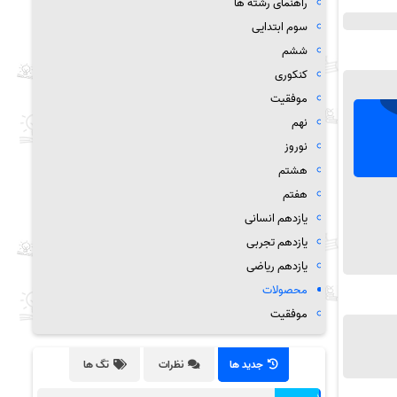
راهنمای رشته ها
سوم ابتدایی
ششم
کنکوری
موفقیت
نهم
نوروز
هشتم
هفتم
یازدهم انسانی
یازدهم تجربی
یازدهم ریاضی
محصولات
موفقیت
جدید ها
نظرات
تگ ها