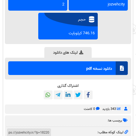
2
jozvehcity
حجم
746.16 کیلوبایت
لینک های دانلود
دانلود نسخه pdf
اشتراک گذاری
343 بازدید
0 کامنت
برچسب ها:
لینک کوتاه مطلب: