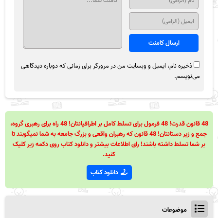
ذخیره نام، ایمیل و وبسایت من در مرورگر برای زمانی که دوباره دیدگاهی
می‌نویسم.
48 قانون قدرت! 48 فرمول برای تسلط کامل بر اطرافیانتان! 48 راه برای رهبری گروه،
جمع و زیر دستانتان! 48 قانون که رهبران واقعی و بزرگ جامعه به شما نمیگویند تا
بر شما تسلط داشته باشند! رای اطلاعات بیشتر و دانلود کتاب روی دکمه زیر کلیک
کنید.
دانلود کتاب
موضوعات