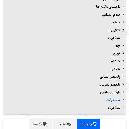
راهنمای رشته ها
سوم ابتدایی
ششم
کنکوری
موفقیت
نهم
نوروز
هشتم
هفتم
یازدهم انسانی
یازدهم تجربی
یازدهم ریاضی
محصولات
موفقیت
جدید ها
نظرات
تگ ها