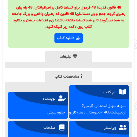
48 قانون قدرت! 48 فرمول برای تسلط کامل بر اطرافیانتان! 48 راه برای
رهبری گروه، جمع و زیر دستانتان! 48 قانون که رهبران واقعی و بزرگ جامعه
به شما نمیگویند تا بر شما تسلط داشته باشند! رای اطلاعات بیشتر و دانلود
کتاب روی دکمه زیر کلیک کنید.
دانلود کتاب
تبلیغات
مشخصات کتاب
نام کتاب
نویسنده
نمونه سوال امتحانی فارسی2--
اردیبهشت1400-دبیرستان باهنر-کازرون
جزوه سیتی
ویراستار
صفحات