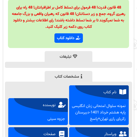
48 قانون قدرت! 48 فرمول برای تسلط کامل بر اطرافیانتان! 48 راه برای
رهبری گروه، جمع و زیر دستانتان! 48 قانون که رهبران واقعی و بزرگ جامعه
به شما نمیگویند تا بر شما تسلط داشته باشند! رای اطلاعات بیشتر و دانلود
کتاب روی دکمه زیر کلیک کنید.
دانلود کتاب
تبلیغات
مشخصات کتاب
نام کتاب
نویسنده
نمونه سئوال امتحانی زبان انگلیسی
پایه هشتم خرداد 1401-دبیرستان
زکریای رازی تهران+پاسخ
جزوه سیتی
ویراستار
صفحات