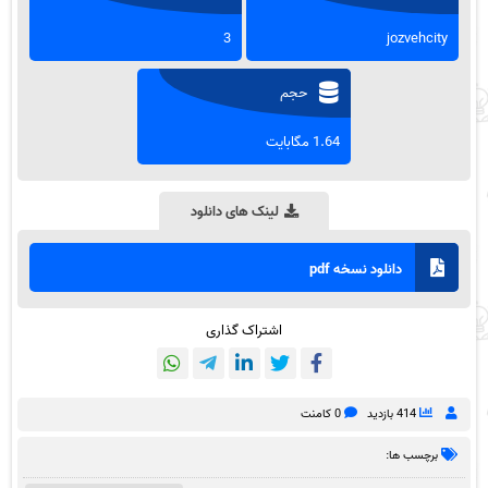
3
jozvehcity
حجم
1.64 مگابایت
لینک های دانلود
دانلود نسخه pdf
اشتراک گذاری
414 بازدید
0 کامنت
برچسب ها: