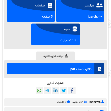
ویراستار
صفحات
jozvehcity
5 صفحه
حجم
135 کیلوبایت
لینک های دانلود
دانلود نسخه pdf
اشتراک گذاری
mrjozveh
354 بازدید
0 کامنت