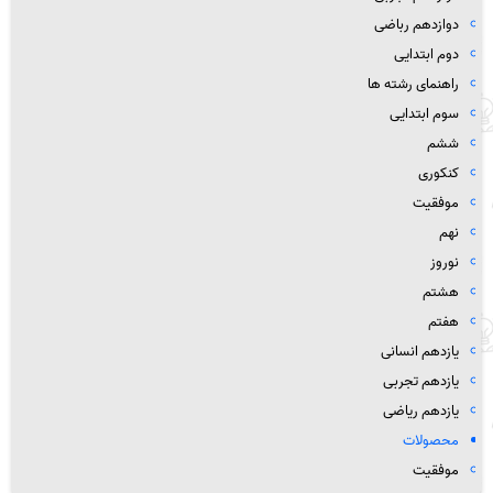
دوازدهم رباضی
دوم ابتدایی
راهنمای رشته ها
سوم ابتدایی
ششم
کنکوری
موفقیت
نهم
نوروز
هشتم
هفتم
یازدهم انسانی
یازدهم تجربی
یازدهم ریاضی
محصولات
موفقیت