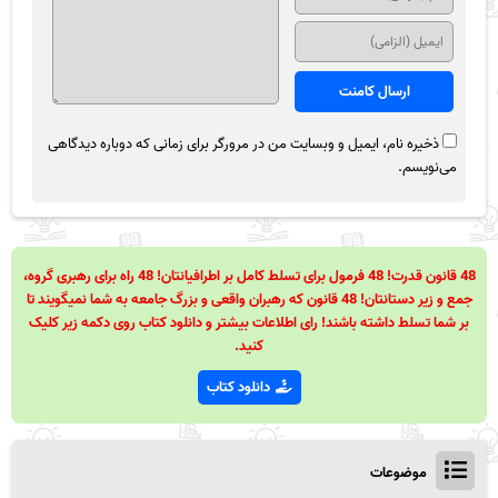
ذخیره نام، ایمیل و وبسایت من در مرورگر برای زمانی که دوباره دیدگاهی
می‌نویسم.
48 قانون قدرت! 48 فرمول برای تسلط کامل بر اطرافیانتان! 48 راه برای رهبری گروه،
جمع و زیر دستانتان! 48 قانون که رهبران واقعی و بزرگ جامعه به شما نمیگویند تا
بر شما تسلط داشته باشند! رای اطلاعات بیشتر و دانلود کتاب روی دکمه زیر کلیک
کنید.
دانلود کتاب
موضوعات