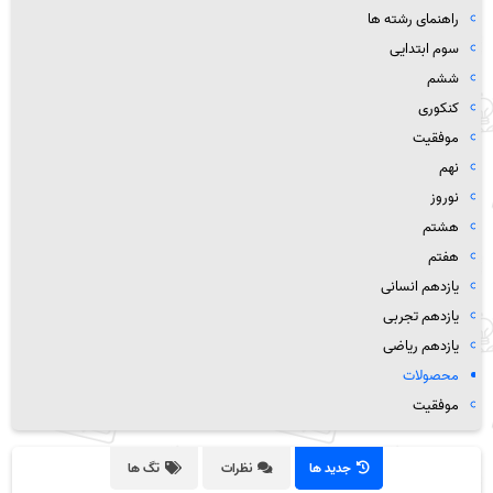
راهنمای رشته ها
سوم ابتدایی
ششم
کنکوری
موفقیت
نهم
نوروز
هشتم
هفتم
یازدهم انسانی
یازدهم تجربی
یازدهم ریاضی
محصولات
موفقیت
جدید ها
نظرات
تگ ها