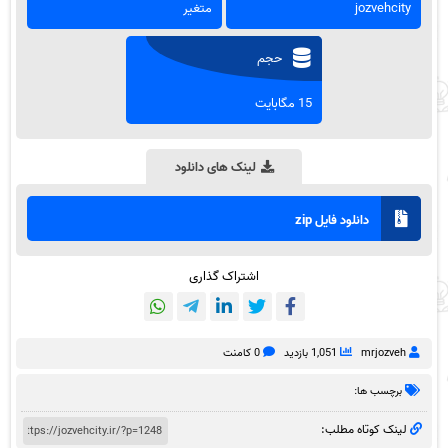
jozvehcity
متغیر
حجم
15 مگابایت
لینک های دانلود
دانلود فایل zip
اشتراک گذاری
mrjozveh
1,051 بازدید
0 کامنت
برچسب ها:
لینک کوتاه مطلب: