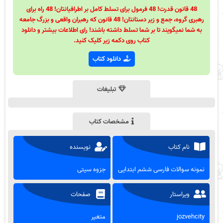
48 قانون قدرت! 48 فرمول برای تسلط کامل بر اطرافیانتان! 48 راه برای
رهبری گروه، جمع و زیر دستانتان! 48 قانون که رهبران واقعی و بزرگ جامعه
به شما نمیگویند تا بر شما تسلط داشته باشند! رای اطلاعات بیشتر و دانلود
کتاب روی دکمه زیر کلیک کنید.
دانلود کتاب
تبلیغات
مشخصات کتاب
نام کتاب
نویسنده
نمونه سوالات فارسی ششم ابتدایی
جزوه سیتی
ویراستار
صفحات
jozvehcity
متغیر