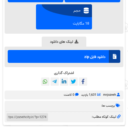
حجم
18 مگابایت
لینک های دانلود
دانلود فایل zip
اشتراک گذاری
mrjozveh
1,631 بازدید
0 کامنت
برچسب ها:
لینک کوتاه مطلب: